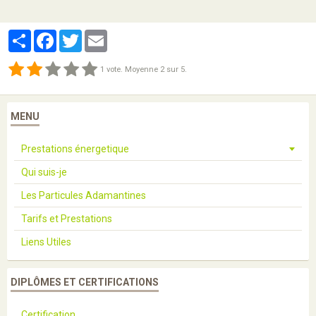
Partager
Facebook
Twitter
Email
1
vote. Moyenne
2
sur 5.
MENU
Prestations énergetique
Qui suis-je
Les Particules Adamantines
Tarifs et Prestations
Liens Utiles
DIPLÔMES ET CERTIFICATIONS
Certification